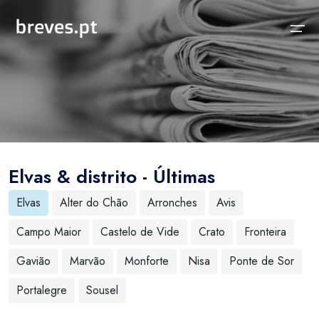
Início
Notícias
Sobre
Notícias
Locais
Projeto breves.pt
Elvas & distrito - Últimas
Sobre
Concelhos Vizinhos
Funcionalidades
Elvas
Alter do Chão
Arronches
Avis
Distrito
As nossas Fontes
Campo Maior
Castelo de Vide
Crato
Fronteira
País
Perguntas Frequentes
Gavião
Marvão
Monforte
Nisa
Ponte de Sor
Temas
Contactos
Portalegre
Sousel