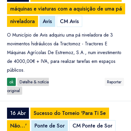
máquinas e viaturas com a aquisição de uma pá
niveladora
Avis
CM Avis
O Município de Avis adquiriu uma pá niveladora de 3
movimentos hidráulicos da Tractomoz - Tractores E
Máquinas Agrícolas De Estremoz, S.A., num investimento
de 4000,00€ + IVA, para realizar tarefas em espaços
públicos.
ok
Detalhe & notícia
Reportar
original
16 Abr
Sucesso do Torneio 'Para Ti Se
Não...'
Ponte de Sor
CM Ponte de Sor