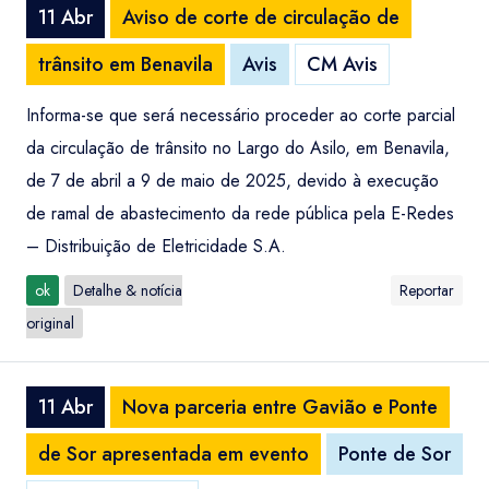
11 Abr
Aviso de corte de circulação de
trânsito em Benavila
Avis
CM Avis
Informa-se que será necessário proceder ao corte parcial
da circulação de trânsito no Largo do Asilo, em Benavila,
de 7 de abril a 9 de maio de 2025, devido à execução
de ramal de abastecimento da rede pública pela E-Redes
– Distribuição de Eletricidade S.A.
ok
Detalhe & notícia
Reportar
original
11 Abr
Nova parceria entre Gavião e Ponte
de Sor apresentada em evento
Ponte de Sor