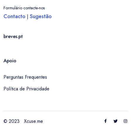
Formulário contacte-nos
Contacto
Sugestão
|
breves.pt
Apoio
Perguntas Frequentes
Política de Privacidade
© 2023
Xcuse.me
Entrar / Criar Conta
Localidade