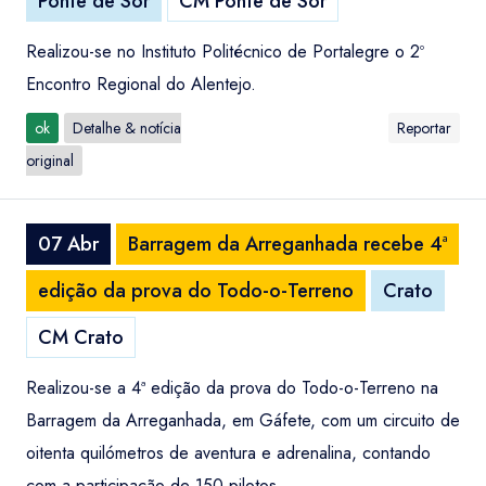
Ponte de Sor
CM Ponte de Sor
Realizou-se no Instituto Politécnico de Portalegre o 2º
Encontro Regional do Alentejo.
ok
Detalhe & notícia
Reportar
original
07 Abr
Barragem da Arreganhada recebe 4ª
edição da prova do Todo-o-Terreno
Crato
CM Crato
Realizou-se a 4ª edição da prova do Todo-o-Terreno na
Barragem da Arreganhada, em Gáfete, com um circuito de
oitenta quilómetros de aventura e adrenalina, contando
com a participação de 150 pilotos.