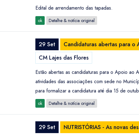
Edital de arrendamento das tapadas.
ok
Detalhe & notícia original
29 Set
Candidaturas abertas para o A
CM Lajes das Flores
Estão abertas as candidaturas para o Apoio ao A
atividades das associações com sede no Municíp
para formalizar a candidatura até dia 15 de outub
ok
Detalhe & notícia original
29 Set
NUTRISTÓRIAS - As novas des