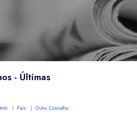
hos - Últimas
rito
|
País
|
Outro Concelho