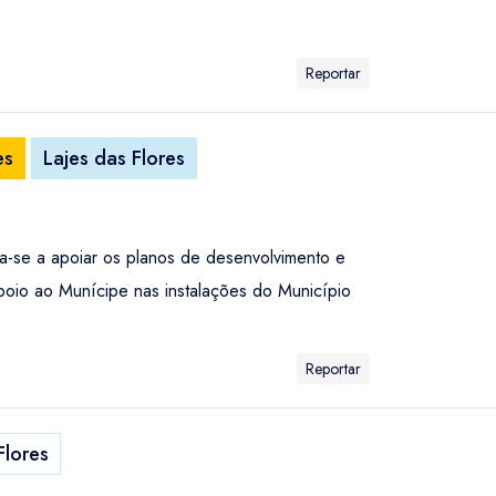
Reportar
es
Lajes das Flores
na-se a apoiar os planos de desenvolvimento e
poio ao Munícipe nas instalações do Município
Reportar
Flores