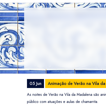
05 Jun
Animação de Verão na Vila d
As noites de Verão na Vila da Madalena são an
público com atuações e aulas de chamarrita.