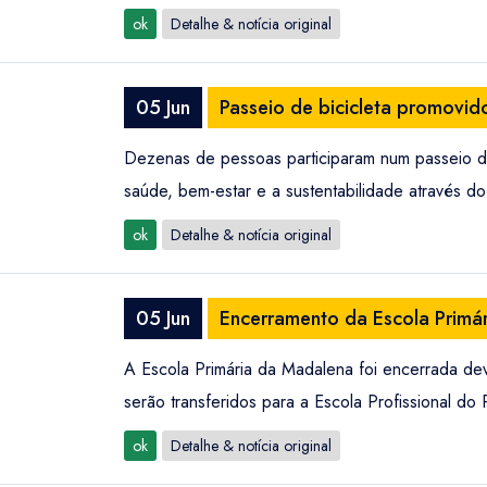
ok
Detalhe & notícia original
05 Jun
Passeio de bicicleta promovi
Dezenas de pessoas participaram num passeio de
saúde, bem-estar e a sustentabilidade através do
ok
Detalhe & notícia original
05 Jun
Encerramento da Escola Primár
A Escola Primária da Madalena foi encerrada dev
serão transferidos para a Escola Profissional do 
ok
Detalhe & notícia original