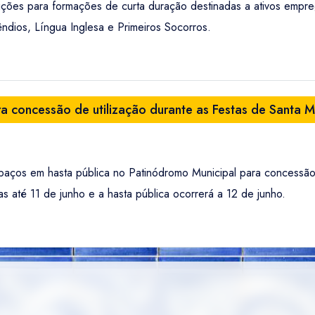
scrições para formações de curta duração destinadas a ativos emp
ndios, Língua Inglesa e Primeiros Socorros.
a concessão de utilização durante as Festas de Santa 
aços em hasta pública no Patinódromo Municipal para concessão d
 até 11 de junho e a hasta pública ocorrerá a 12 de junho.