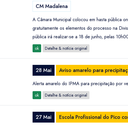
CM Madalena
A Câmara Municipal colocou em hasta pública on
gratuitamente os elementos do processo na Divis
pública irá realizar-se a 18 de junho, pelas 10
ok
Detalhe & notícia original
28 Mai
Aviso amarelo para precipita
Alerta amarelo do IPMA para precipitação por v
ok
Detalhe & notícia original
27 Mai
Escola Profissional do Pico 