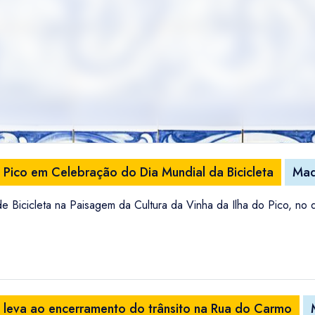
do Pico em Celebração do Dia Mundial da Bicicleta
Mad
 Bicicleta na Paisagem da Cultura da Vinha da Ilha do Pico, no
 leva ao encerramento do trânsito na Rua do Carmo