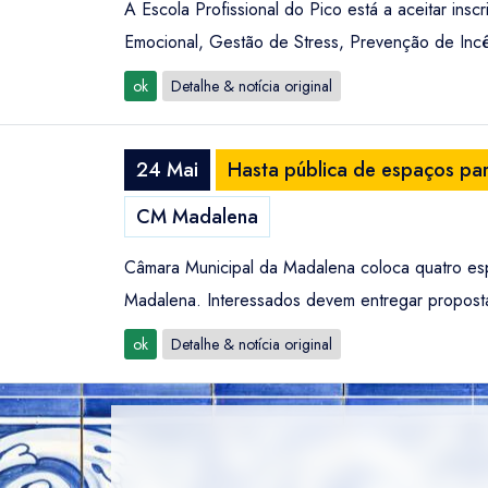
A Escola Profissional do Pico está a aceitar in
Emocional, Gestão de Stress, Prevenção de Incê
ok
Detalhe & notícia original
24 Mai
Hasta pública de espaços par
CM Madalena
Câmara Municipal da Madalena coloca quatro esp
Madalena. Interessados devem entregar propostas
ok
Detalhe & notícia original