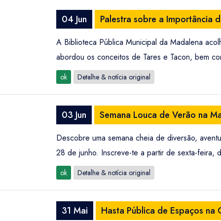
04 Jun
Palestra sobre a Importância 
A Biblioteca Pública Municipal da Madalena acol
abordou os conceitos de Tares e Tacon, bem como 
ok
Detalhe & notícia original
03 Jun
Semana Louca de Verão na Mad
Descobre uma semana cheia de diversão, aventu
28 de junho. Inscreve-te a partir de sexta-feira
ok
Detalhe & notícia original
31 Mai
Hasta Pública de Espaços na 