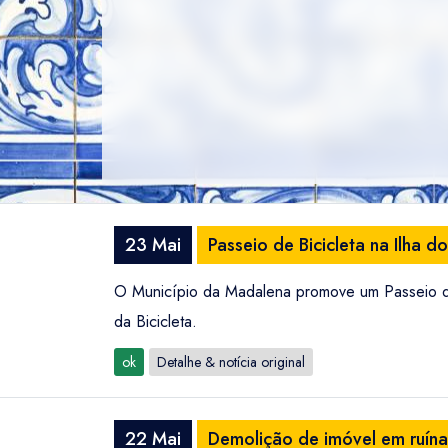
23 Mai
Passeio de Bicicleta na Ilha 
O Município da Madalena promove um Passeio de
da Bicicleta.
ok
Detalhe & notícia original
22 Mai
Demolição de imóvel em ruína