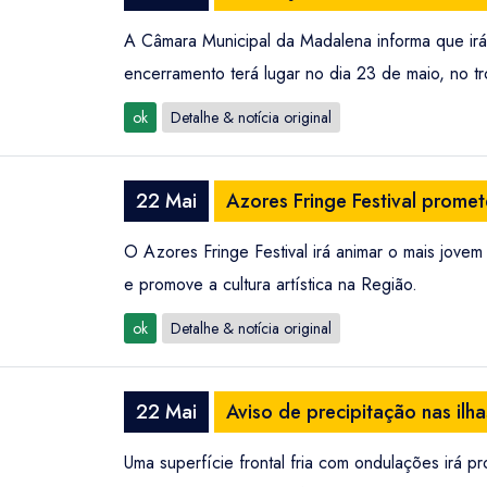
A Câmara Municipal da Madalena informa que ir
encerramento terá lugar no dia 23 de maio, no
ok
Detalhe & notícia original
22 Mai
Azores Fringe Festival prome
O Azores Fringe Festival irá animar o mais jove
e promove a cultura artística na Região.
ok
Detalhe & notícia original
22 Mai
Aviso de precipitação nas ilh
Uma superfície frontal fria com ondulações irá 