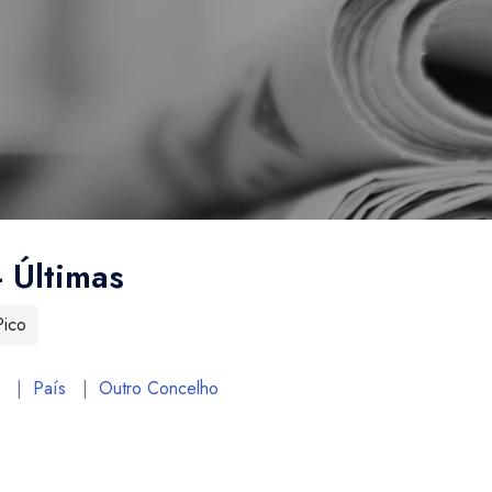
- Últimas
Pico
|
País
|
Outro Concelho