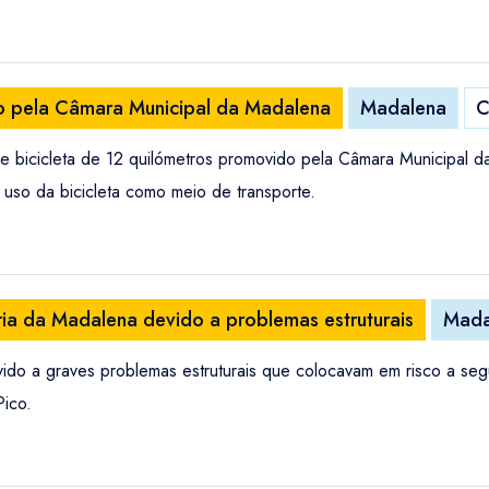
do pela Câmara Municipal da Madalena
Madalena
C
 bicicleta de 12 quilómetros promovido pela Câmara Municipal d
 uso da bicicleta como meio de transporte.
ia da Madalena devido a problemas estruturais
Mada
ido a graves problemas estruturais que colocavam em risco a seg
Pico.