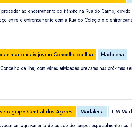
á proceder ao encerramento do trânsito na Rua do Carmo, devido
 troço entre o entroncamento com a Rua do Colégio e o entronca
te animar o mais jovem Concelho da Ilha
Madalena
m Concelho da Ilha, com várias atividades previstas nas próximas
as do grupo Central dos Açores
Madalena
CM Mad
provocar um agravamento do estado do tempo, especialmente nas i