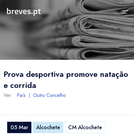
Início
Notícias
Sobre
Notícias
Locais
Projeto breves.pt
Prova desportiva promove natação
Sobre
Concelhos Vizinhos
Funcionalidades
e corrida
Distrito
As nossas Fontes
Ver:
País
|
Outro Concelho
País
Perguntas Frequentes
Temas
Contactos
05 Mar
Alcochete
CM Alcochete