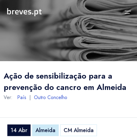
Início
Notícias
Sobre
Notícias
Locais
Projeto breves.pt
Ação de sensibilização para a
Sobre
Concelhos Vizinhos
Funcionalidades
prevenção do cancro em Almeida
Distrito
As nossas Fontes
Ver:
País
|
Outro Concelho
País
Perguntas Frequentes
Temas
Contactos
14 Abr
Almeida
CM Almeida