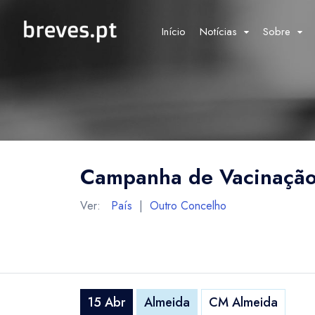
Início
Notícias
Sobre
Campanha de Vacinação
Ver:
País
|
Outro Concelho
15 Abr
Almeida
CM Almeida