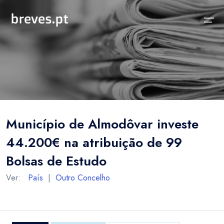
Início
Notícias
Sobre
Notícias
Locais
Projeto breves.pt
Município de Almodôvar investe
Sobre
Concelhos Vizinhos
Funcionalidades
44.200€ na atribuição de 99
Distrito
As nossas Fontes
Bolsas de Estudo
País
Perguntas Frequentes
Ver:
País
|
Outro Concelho
Temas
Contactos