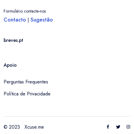
Formulário contacte-nos
Contacto
Sugestão
|
breves.pt
Apoio
Perguntas Frequentes
Política de Privacidade
© 2023
Xcuse.me
Entrar / Criar Conta
Localidade