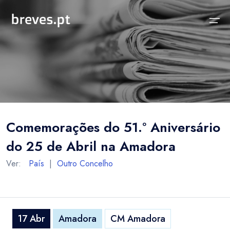
Início
Notícias
Sobre
Notícias
Locais
Projeto breves.pt
Comemorações do 51.º Aniversário
Sobre
Concelhos Vizinhos
Funcionalidades
do 25 de Abril na Amadora
Distrito
As nossas Fontes
Ver:
País
|
Outro Concelho
País
Perguntas Frequentes
Temas
Contactos
17 Abr
Amadora
CM Amadora