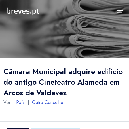
Início
Notícias
Sobre
Notícias
Locais
Projeto breves.pt
Câmara Municipal adquire edifício
Sobre
Concelhos Vizinhos
Funcionalidades
do antigo Cineteatro Alameda em
Distrito
As nossas Fontes
Arcos de Valdevez
País
Perguntas Frequentes
Ver:
País
|
Outro Concelho
Temas
Contactos