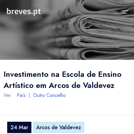
Início
Notícias
Sobre
Notícias
Locais
Projeto breves.pt
Investimento na Escola de Ensino
Sobre
Concelhos Vizinhos
Funcionalidades
Artístico em Arcos de Valdevez
Distrito
As nossas Fontes
Ver:
País
|
Outro Concelho
País
Perguntas Frequentes
Temas
Contactos
24 Mar
Arcos de Valdevez