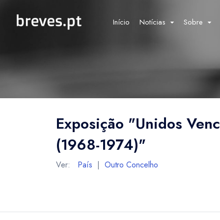
Início
Notícias
Sobre
Exposição "Unidos Venc
(1968-1974)"
Ver:
País
|
Outro Concelho