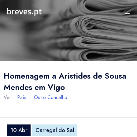
Início
Notícias
Sobre
Notícias
Locais
Projeto breves.pt
Homenagem a Aristides de Sousa
Sobre
Concelhos Vizinhos
Funcionalidades
Mendes em Vigo
Distrito
As nossas Fontes
Ver:
País
|
Outro Concelho
País
Perguntas Frequentes
Temas
Contactos
10 Abr
Carregal do Sal