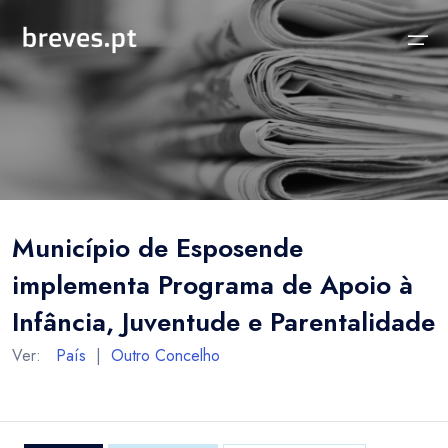
Início
Notícias
Sobre
Notícias
Locais
Projeto breves.pt
Município de Esposende
Sobre
Concelhos Vizinhos
Funcionalidades
implementa Programa de Apoio à
Distrito
As nossas Fontes
Infância, Juventude e Parentalidade
País
Perguntas Frequentes
Ver:
País
|
Outro Concelho
Temas
Contactos