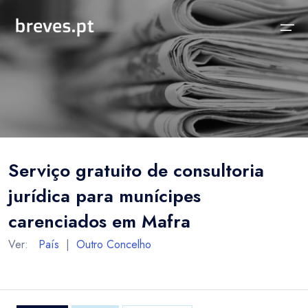
Início
Notícias
Sobre
Notícias
Locais
Projeto breves.pt
Serviço gratuito de consultoria
Sobre
Concelhos Vizinhos
Funcionalidades
jurídica para munícipes
Distrito
As nossas Fontes
carenciados em Mafra
País
Perguntas Frequentes
Ver:
País
|
Outro Concelho
Temas
Contactos