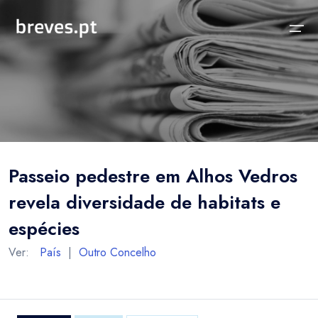
Início
Notícias
Sobre
Notícias
Locais
Projeto breves.pt
Passeio pedestre em Alhos Vedros
Sobre
Concelhos Vizinhos
Funcionalidades
revela diversidade de habitats e
Distrito
As nossas Fontes
espécies
País
Perguntas Frequentes
Ver:
País
|
Outro Concelho
Temas
Contactos