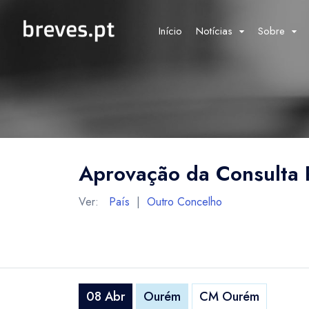
Início
Notícias
Sobre
Aprovação da Consulta 
Ver:
País
|
Outro Concelho
08 Abr
Ourém
CM Ourém