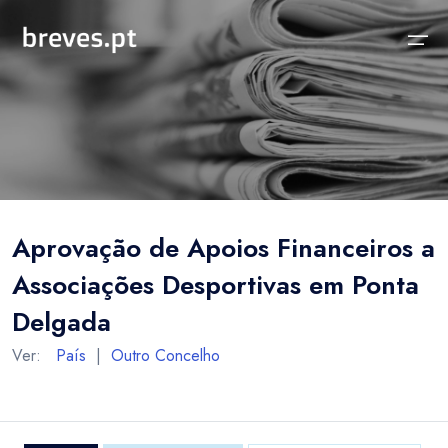
Início
Notícias
Sobre
Notícias
Locais
Projeto breves.pt
Aprovação de Apoios Financeiros a
Sobre
Concelhos Vizinhos
Funcionalidades
Associações Desportivas em Ponta
Distrito
As nossas Fontes
Delgada
País
Perguntas Frequentes
Ver:
País
|
Outro Concelho
Temas
Contactos