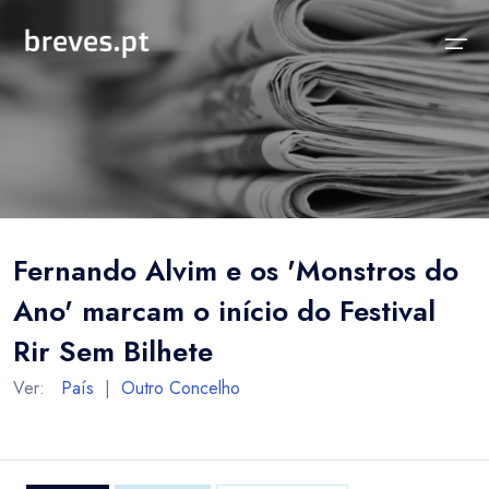
Início
Notícias
Sobre
Notícias
Locais
Projeto breves.pt
Fernando Alvim e os 'Monstros do
Sobre
Concelhos Vizinhos
Funcionalidades
Ano' marcam o início do Festival
Distrito
As nossas Fontes
Rir Sem Bilhete
País
Perguntas Frequentes
Ver:
País
|
Outro Concelho
Temas
Contactos