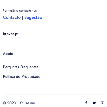
Formulário contacte-nos
Contacto
Sugestão
|
breves.pt
Apoio
Perguntas Frequentes
Política de Privacidade
© 2023
Xcuse.me
Entrar / Criar Conta
Localidade