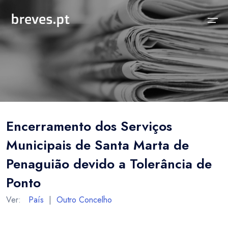
Início
Notícias
Sobre
Notícias
Locais
Projeto breves.pt
Encerramento dos Serviços
Sobre
Concelhos Vizinhos
Funcionalidades
Municipais de Santa Marta de
Distrito
As nossas Fontes
Penaguião devido a Tolerância de
País
Perguntas Frequentes
Ponto
Temas
Contactos
Ver:
País
|
Outro Concelho