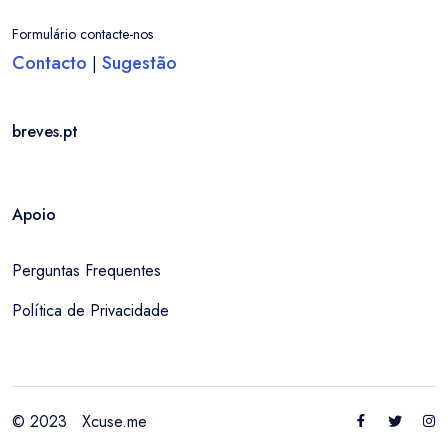
Formulário contacte-nos
Contacto
Sugestão
|
breves.pt
Apoio
Perguntas Frequentes
Política de Privacidade
© 2023
Xcuse.me
Entrar / Criar Conta
Localidade