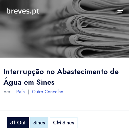
Início
Notícias
Sobre
Notícias
Locais
Projeto breves.pt
Interrupção no Abastecimento de
Sobre
Concelhos Vizinhos
Funcionalidades
Água em Sines
Distrito
As nossas Fontes
Ver:
País
|
Outro Concelho
País
Perguntas Frequentes
Temas
Contactos
31 Out
Sines
CM Sines