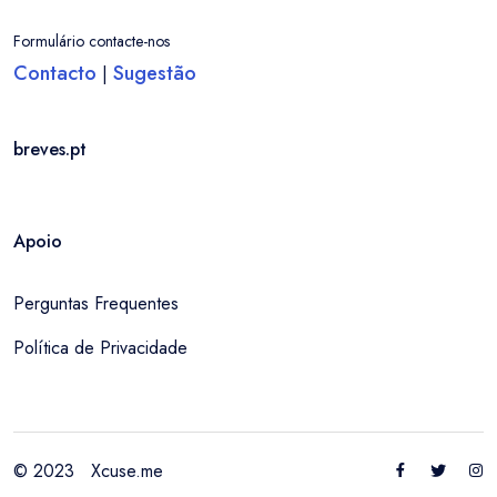
Formulário contacte-nos
Contacto
Sugestão
|
breves.pt
Apoio
Perguntas Frequentes
Política de Privacidade
© 2023
Xcuse.me
Entrar / Criar Conta
Localidade