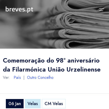
Início
Notícias
Sobre
Notícias
Locais
Projeto breves.pt
Comemoração do 98º aniversário
Sobre
Concelhos Vizinhos
Funcionalidades
da Filarmónica União Urzelinense
Distrito
As nossas Fontes
Ver:
País
|
Outro Concelho
País
Perguntas Frequentes
Temas
Contactos
06 Jan
Velas
CM Velas