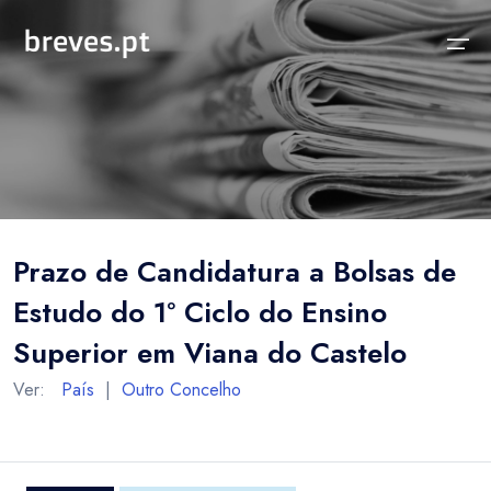
Início
Notícias
Sobre
Notícias
Locais
Projeto breves.pt
Prazo de Candidatura a Bolsas de
Sobre
Concelhos Vizinhos
Funcionalidades
Estudo do 1º Ciclo do Ensino
Distrito
As nossas Fontes
Superior em Viana do Castelo
País
Perguntas Frequentes
Ver:
País
|
Outro Concelho
Temas
Contactos