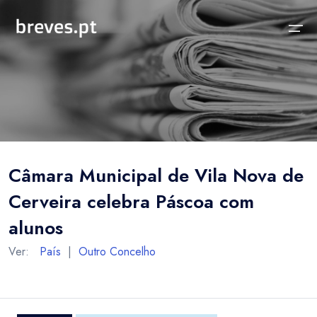
Início
Notícias
Sobre
Notícias
Locais
Projeto breves.pt
Câmara Municipal de Vila Nova de
Sobre
Concelhos Vizinhos
Funcionalidades
Cerveira celebra Páscoa com
Distrito
As nossas Fontes
alunos
País
Perguntas Frequentes
Ver:
País
|
Outro Concelho
Temas
Contactos