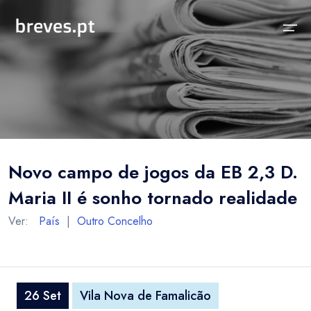
Início
Notícias
Sobre
Notícias
Locais
Projeto breves.pt
Novo campo de jogos da EB 2,3 D.
Sobre
Concelhos Vizinhos
Funcionalidades
Maria II é sonho tornado realidade
Distrito
As nossas Fontes
Ver:
País
|
Outro Concelho
País
Perguntas Frequentes
Temas
Contactos
26 Set
Vila Nova de Famalicão