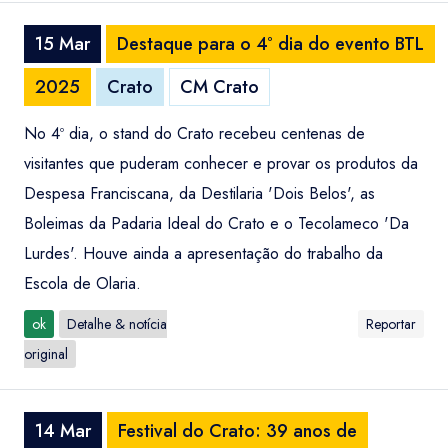
15 Mar
Destaque para o 4º dia do evento BTL
2025
Crato
CM Crato
No 4º dia, o stand do Crato recebeu centenas de
visitantes que puderam conhecer e provar os produtos da
Despesa Franciscana, da Destilaria 'Dois Belos', as
Boleimas da Padaria Ideal do Crato e o Tecolameco 'Da
Lurdes'. Houve ainda a apresentação do trabalho da
Escola de Olaria.
ok
Detalhe & notícia
Reportar
original
14 Mar
Festival do Crato: 39 anos de