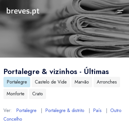
Início
Notícias
Sobre
Notícias
Locais
Projeto breves.pt
Portalegre & vizinhos - Últimas
Sobre
Concelhos Vizinhos
Funcionalidades
Portalegre
Castelo de Vide
Marvão
Arronches
Distrito
As nossas Fontes
Monforte
Crato
País
Perguntas Frequentes
Temas
Contactos
Ver:
Portalegre
|
Portalegre & distrito
|
País
|
Outro
Concelho