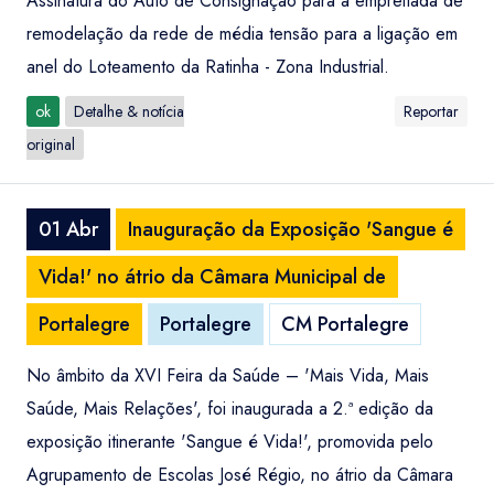
Assinatura do Auto de Consignação para a empreitada de
remodelação da rede de média tensão para a ligação em
anel do Loteamento da Ratinha - Zona Industrial.
ok
Detalhe & notícia
Reportar
original
01 Abr
Inauguração da Exposição 'Sangue é
Vida!' no átrio da Câmara Municipal de
Portalegre
Portalegre
CM Portalegre
No âmbito da XVI Feira da Saúde – 'Mais Vida, Mais
Saúde, Mais Relações', foi inaugurada a 2.ª edição da
exposição itinerante 'Sangue é Vida!', promovida pelo
Agrupamento de Escolas José Régio, no átrio da Câmara