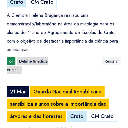
Crato
CM Crato
A Cientista Helena Bragança realizou uma
demonstração/laboratório na área da micologia para os
alunos do 4º ano do Agrupamento de Escolas do Crato,
com o objetivo de destacar a importância da ciência para
as crianças.
ok
Detalhe & notícia
Reportar
original
21 Mar
Guarda Nacional Republicana
sensibiliza alunos sobre a importância das
árvores e das florestas
Crato
CM Crato