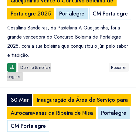
Queijadinha vence o Concurso Boleima de
Portalegre 2025
Portalegre
CM Portalegre
Cesaltina Bandeiras, da Pastelaria A Queijadinha, foi a
grande vencedora do Concurso Boleima de Portalegre
2025, com a sua boleima que conquistou o júri pelo sabor
e tradição.
ok
Detalhe & notícia
Reportar
original
30 Mar
Inauguração da Área de Serviço para
Autocaravanas da Ribeira de Nisa
Portalegre
CM Portalegre