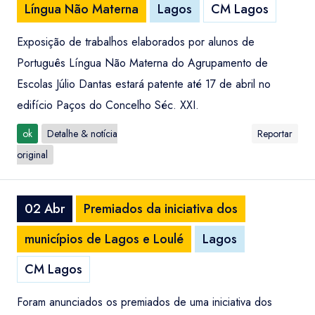
Língua Não Materna
Lagos
CM Lagos
Exposição de trabalhos elaborados por alunos de
Português Língua Não Materna do Agrupamento de
Escolas Júlio Dantas estará patente até 17 de abril no
edifício Paços do Concelho Séc. XXI.
ok
Detalhe & notícia
Reportar
original
02 Abr
Premiados da iniciativa dos
municípios de Lagos e Loulé
Lagos
CM Lagos
Foram anunciados os premiados de uma iniciativa dos