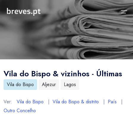
Início
Notícias
Sobre
Notícias
Locais
Projeto breves.pt
Vila do Bispo & vizinhos - Últimas
Sobre
Concelhos Vizinhos
Funcionalidades
Vila do Bispo
Aljezur
Lagos
Distrito
As nossas Fontes
País
Perguntas Frequentes
Ver:
Vila do Bispo
|
Vila do Bispo & distrito
|
País
|
Outro Concelho
Temas
Contactos