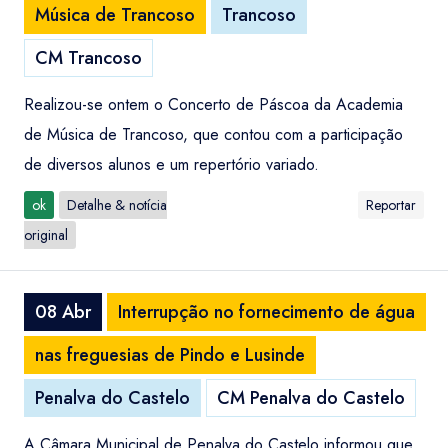
Música de Trancoso
Trancoso
CM Trancoso
Realizou-se ontem o Concerto de Páscoa da Academia
de Música de Trancoso, que contou com a participação
de diversos alunos e um repertório variado.
ok
Detalhe & notícia
Reportar
original
08 Abr
Interrupção no fornecimento de água
nas freguesias de Pindo e Lusinde
Penalva do Castelo
CM Penalva do Castelo
A Câmara Municipal de Penalva do Castelo informou que