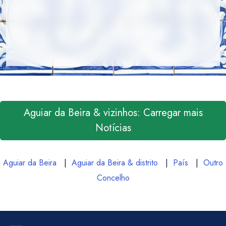
Aguiar da Beira & vizinhos: Carregar mais
Notícias
Aguiar da Beira
|
Aguiar da Beira & distrito
|
País
|
Outro
Concelho