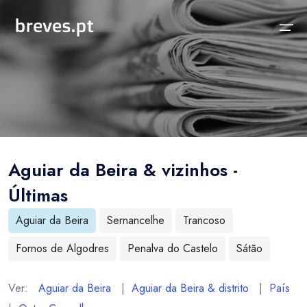
Início
Notícias
Sobre
Notícias
Locais
Projeto breves.pt
Aguiar da Beira & vizinhos -
Sobre
Concelhos Vizinhos
Funcionalidades
Últimas
Distrito
As nossas Fontes
Aguiar da Beira
Sernancelhe
Trancoso
País
Perguntas Frequentes
Fornos de Algodres
Penalva do Castelo
Sátão
Temas
Contactos
Ver:
Aguiar da Beira
|
Aguiar da Beira & distrito
|
País