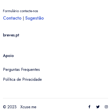
Formulário contacte-nos
Contacto
Sugestão
|
breves.pt
Apoio
Perguntas Frequentes
Política de Privacidade
© 2023
Xcuse.me
Entrar / Criar Conta
Localidade