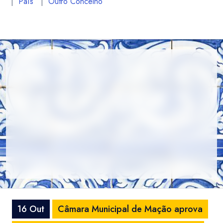
|
País
|
Outro Concelho
16 Out
Câmara Municipal de Mação aprova