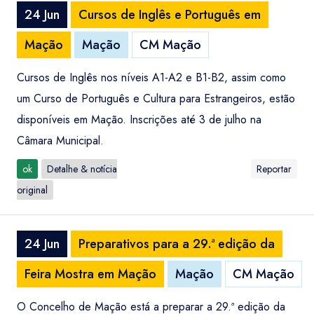
24 Jun
Cursos de Inglês e Português em
Mação
Mação
CM Mação
Cursos de Inglês nos níveis A1-A2 e B1-B2, assim como
um Curso de Português e Cultura para Estrangeiros, estão
disponíveis em Mação. Inscrições até 3 de julho na
Câmara Municipal.
ok
Detalhe & notícia
Reportar
original
24 Jun
Preparativos para a 29.ª edição da
Feira Mostra em Mação
Mação
CM Mação
O Concelho de Mação está a preparar a 29.ª edição da