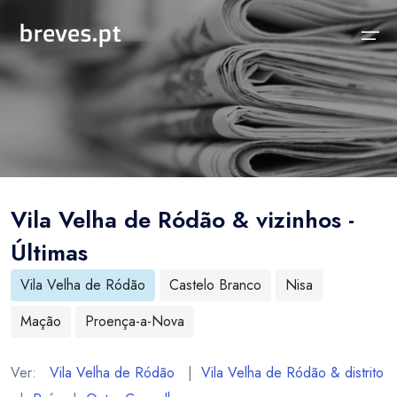
Início
Notícias
Sobre
Notícias
Locais
Projeto breves.pt
Vila Velha de Ródão & vizinhos -
Sobre
Concelhos Vizinhos
Funcionalidades
Últimas
Distrito
As nossas Fontes
Vila Velha de Ródão
Castelo Branco
Nisa
País
Perguntas Frequentes
Mação
Proença-a-Nova
Temas
Contactos
Ver:
Vila Velha de Ródão
|
Vila Velha de Ródão & distrito