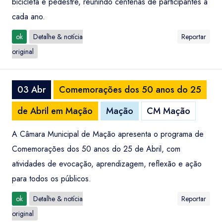
bicicleta e pedestre, reunindo centenas de participantes a
cada ano.
ok
Detalhe & notícia
Reportar
original
03 Abr
Comemorações dos 50 anos do 25
de Abril em Mação
Mação
CM Mação
A Câmara Municipal de Mação apresenta o programa de
Comemorações dos 50 anos do 25 de Abril, com
atividades de evocação, aprendizagem, reflexão e ação
para todos os públicos.
ok
Detalhe & notícia
Reportar
original