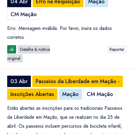
04 Abr
Erro na Requisição
Mação
CM Mação
Erro: Mensagem inválida. Por favor, insira os dados
corretos.
ok
Detalhe & notícia
Reportar
original
03 Abr
Passeios da Liberdade em Mação -
Inscrições Abertas
Mação
CM Mação
Estão abertas as inscrições para os tradicionais Passeios
da Liberdade em Mação, que se realizam no dia 25 de
abril. Os passeios incluem percursos de bicicleta infantil,