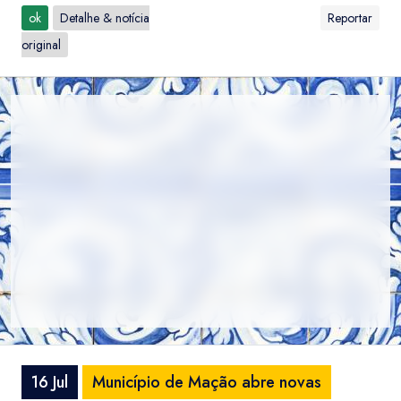
ok
Detalhe & notícia
Reportar
original
16 Jul
Município de Mação abre novas