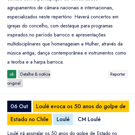
agrupamentos de câmara nacionais e internacionais,
especializados neste repertório. Haverá concertos em
igrejas do concelho, com destaque para programas
inspirados no período barroco e apresentações
multidisciplinares que homenageiam a Mulher, através da
música antiga, dança contemporânea e instrumentos como
a teorba e a harpa barroca.
ok
Detalhe & notícia
Reportar
original
06 Out
Loulé evoca os 50 anos do golpe de
Estado no Chile
Loulé
CM Loulé
Loulé irá assinalar os 50 anos do golpe de Estado no