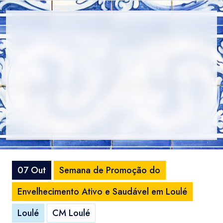
07 Out
Semana de Promoção do
Envelhecimento Ativo e Saudável em Loulé
Loulé
CM Loulé