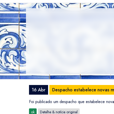
16 Abr
Despacho estabelece novas m
Foi publicado um despacho que estabelece nov
ok
Detalhe & notícia original