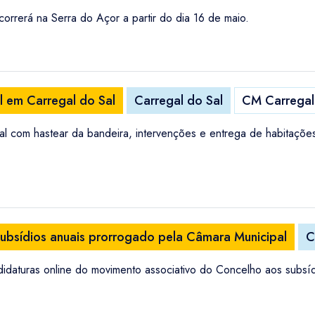
orrerá na Serra do Açor a partir do dia 16 de maio.
 em Carregal do Sal
Carregal do Sal
CM Carregal
 com hastear da bandeira, intervenções e entrega de habitações
subsídios anuais prorrogado pela Câmara Municipal
C
daturas online do movimento associativo do Concelho aos subsídi