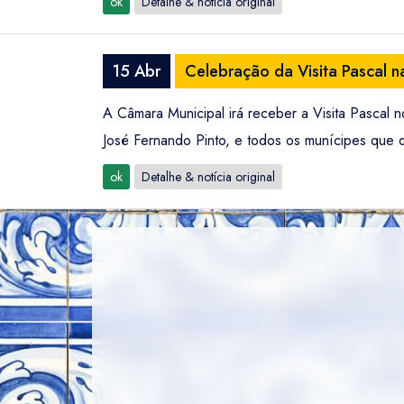
ok
Detalhe & notícia original
15 Abr
Celebração da Visita Pascal 
A Câmara Municipal irá receber a Visita Pascal 
José Fernando Pinto, e todos os munícipes que d
ok
Detalhe & notícia original