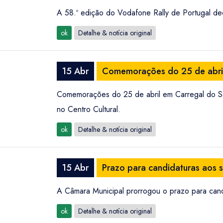
A 58.º edição do Vodafone Rally de Portugal dec
ok
Detalhe & notícia original
15 Abr
Comemorações do 25 de abril
Comemorações do 25 de abril em Carregal do Sal
no Centro Cultural.
ok
Detalhe & notícia original
15 Abr
Prazo para candidaturas aos 
A Câmara Municipal prorrogou o prazo para candi
ok
Detalhe & notícia original