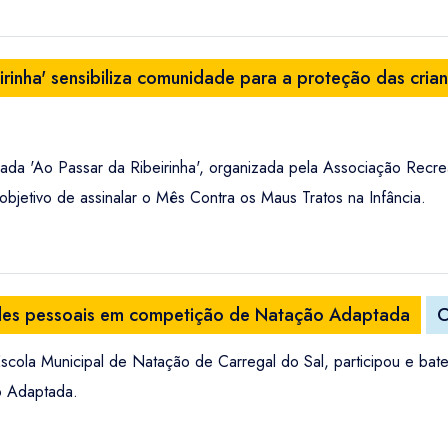
rinha' sensibiliza comunidade para a proteção das cria
ada 'Ao Passar da Ribeirinha', organizada pela Associação Recrea
bjetivo de assinalar o Mês Contra os Maus Tratos na Infância.
rdes pessoais em competição de Natação Adaptada
C
cola Municipal de Natação de Carregal do Sal, participou e bat
ão Adaptada.