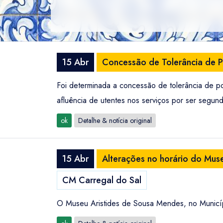
15 Abr
Concessão de Tolerância de 
Foi determinada a concessão de tolerância de 
afluência de utentes nos serviços por ser segun
ok
Detalhe & notícia original
15 Abr
Alterações no horário do Mus
CM Carregal do Sal
O Museu Aristides de Sousa Mendes, no Municípi