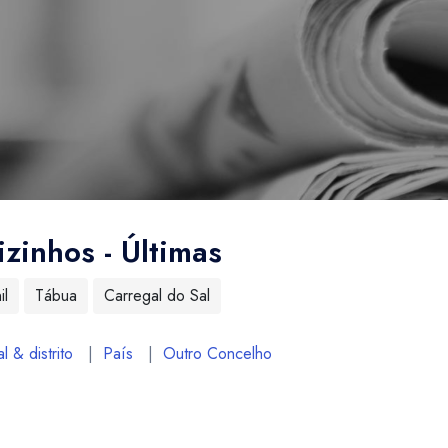
izinhos - Últimas
il
Tábua
Carregal do Sal
l & distrito
|
País
|
Outro Concelho