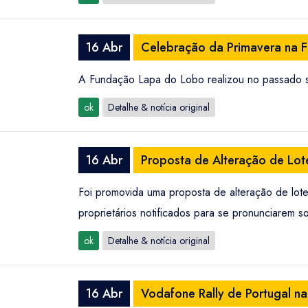
16 Abr
Celebração da Primavera na 
A Fundação Lapa do Lobo realizou no passado s
ok
Detalhe & notícia original
16 Abr
Proposta de Alteração de Lo
Foi promovida uma proposta de alteração de lote
proprietários notificados para se pronunciarem s
ok
Detalhe & notícia original
16 Abr
Vodafone Rally de Portugal na