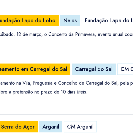
Fundação Lapa do Lobo
Nelas
Fundação Lapa do 
ábado, 12 de março, o Concerto da Primavera, evento anual coo
teamento em Carregal do Sal
Carregal do Sal
CM C
amento na Vila, Freguesia e Concelho de Carregal do Sal, pela pro
obre a pretensão no prazo de 10 dias úteis.
 Serra do Açor
Arganil
CM Arganil