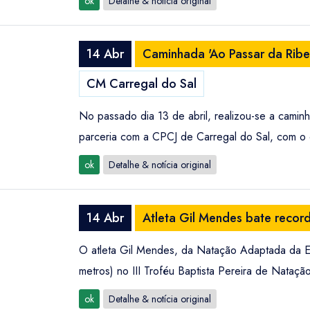
ok
Detalhe & notícia original
14 Abr
Caminhada 'Ao Passar da Ribei
CM Carregal do Sal
No passado dia 13 de abril, realizou-se a caminh
parceria com a CPCJ de Carregal do Sal, com o o
ok
Detalhe & notícia original
14 Abr
Atleta Gil Mendes bate reco
O atleta Gil Mendes, da Natação Adaptada da Es
metros) no III Troféu Baptista Pereira de Nataç
ok
Detalhe & notícia original