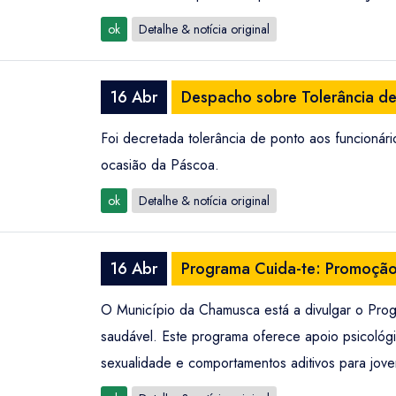
ok
Detalhe & notícia original
16 Abr
Despacho sobre Tolerância d
Foi decretada tolerância de ponto aos funcionári
ocasião da Páscoa.
ok
Detalhe & notícia original
16 Abr
Programa Cuida-te: Promoção 
O Município da Chamusca está a divulgar o Progr
saudável. Este programa oferece apoio psicológico
sexualidade e comportamentos aditivos para jove