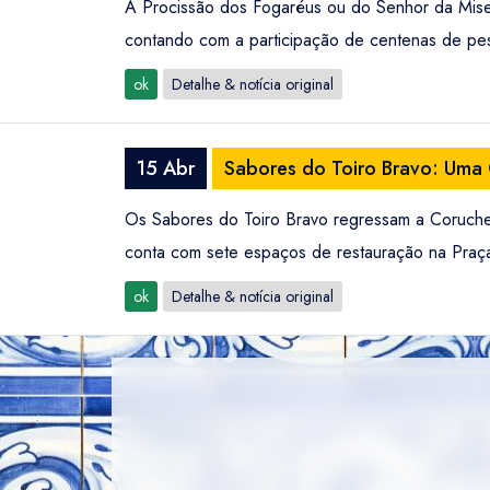
A Procissão dos Fogaréus ou do Senhor da Miseri
contando com a participação de centenas de pe
ok
Detalhe & notícia original
15 Abr
Sabores do Toiro Bravo: Uma
Os Sabores do Toiro Bravo regressam a Coruche 
conta com sete espaços de restauração na Praça 
ok
Detalhe & notícia original