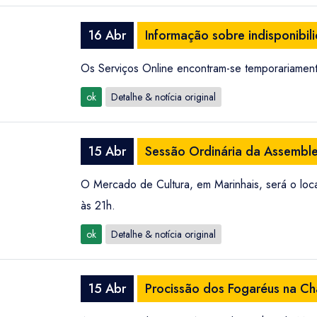
16 Abr
Informação sobre indisponibil
Os Serviços Online encontram-se temporariament
ok
Detalhe & notícia original
15 Abr
Sessão Ordinária da Assemble
O Mercado de Cultura, em Marinhais, será o loc
às 21h.
ok
Detalhe & notícia original
15 Abr
Procissão dos Fogaréus na C