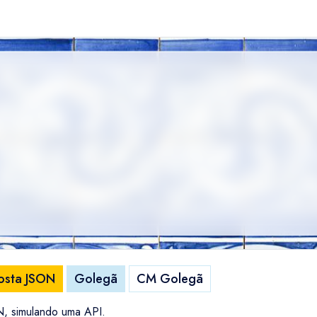
osta JSON
Golegã
CM Golegã
N, simulando uma API.