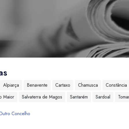
as
Alpiarça
Benavente
Cartaxo
Chamusca
Constância
o Maior
Salvaterra de Magos
Santarém
Sardoal
Toma
Outro Concelho