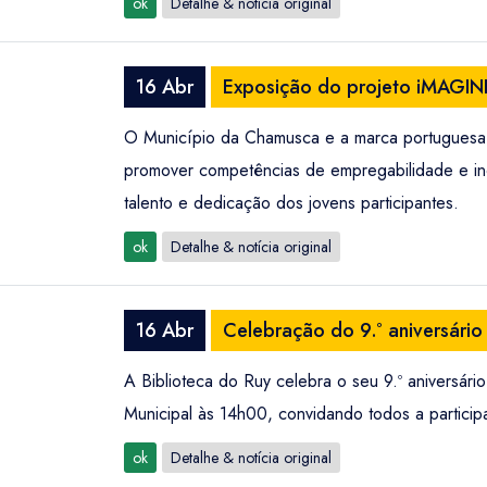
ok
Detalhe & notícia original
16 Abr
Exposição do projeto iMAGINE
O Município da Chamusca e a marca portuguesa 
promover competências de empregabilidade e incl
talento e dedicação dos jovens participantes.
ok
Detalhe & notícia original
16 Abr
Celebração do 9.º aniversário
A Biblioteca do Ruy celebra o seu 9.º aniversário
Municipal às 14h00, convidando todos a participar
ok
Detalhe & notícia original