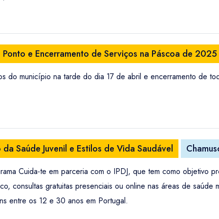
e Ponto e Encerramento de Serviços na Páscoa de 2025
os do município na tarde do dia 17 de abril e encerramento de to
da Saúde Juvenil e Estilos de Vida Saudável
Chamus
ama Cuida-te em parceria com o IPDJ, que tem como objetivo prom
, consultas gratuitas presenciais ou online nas áreas de saúde men
ns entre os 12 e 30 anos em Portugal.