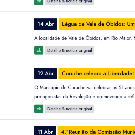
ok
Detalhe & notícia original
14 Abr
Légua de Vale de Óbidos: Um
A localidade de Vale de Óbidos, em Rio Maior, 
ok
Detalhe & notícia original
12 Abr
Coruche celebra a Liberdade:
O Município de Coruche vai celebrar os 51 anos 
protagonistas da Revolução e promovendo a refle
ok
Detalhe & notícia original
11 Abr
4.ª Reunião da Comissão Munic