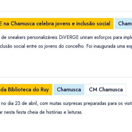
 na Chamusca celebra jovens e inclusão social
Cham
de sneakers personalizáveis DiVERGE uniram esforços para impl
usão social entre os jovens do concelho. Foi inaugurada uma exp
 da Biblioteca do Ruy
Chamusca
CM Chamusca
 no dia 23 de abril, com muitas surpresas preparadas para os visit
 nesta festa cheia de histórias e leituras.