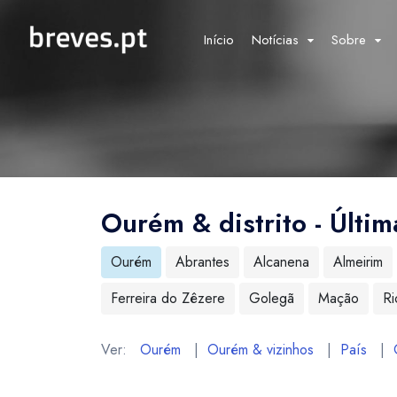
Início
Notícias
Sobre
Ourém & distrito - Últim
Ourém
Abrantes
Alcanena
Almeirim
Ferreira do Zêzere
Golegã
Mação
Ri
Ver:
Ourém
|
Ourém & vizinhos
|
País
|