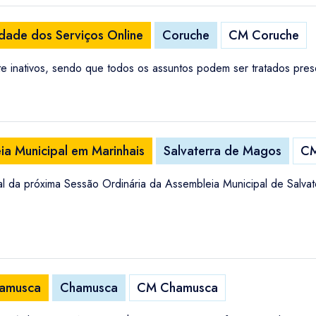
idade dos Serviços Online
Coruche
CM Coruche
e inativos, sendo que todos os assuntos podem ser tratados pres
ia Municipal em Marinhais
Salvaterra de Magos
CM
al da próxima Sessão Ordinária da Assembleia Municipal de Salva
hamusca
Chamusca
CM Chamusca