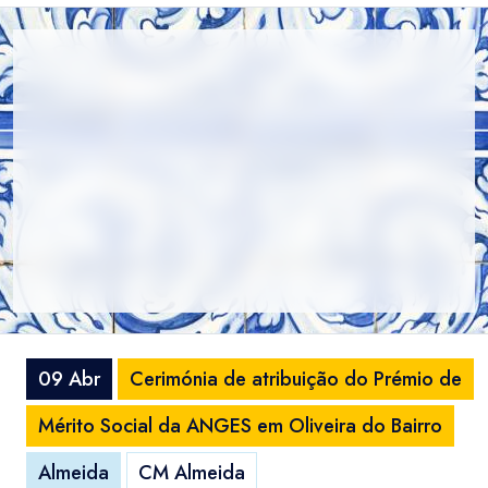
09 Abr
Cerimónia de atribuição do Prémio de
Mérito Social da ANGES em Oliveira do Bairro
Almeida
CM Almeida