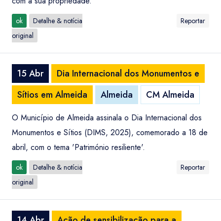
com a sua propriedade.
ok
Detalhe & notícia
Reportar
original
15 Abr
Dia Internacional dos Monumentos e
Sítios em Almeida
Almeida
CM Almeida
O Município de Almeida assinala o Dia Internacional dos
Monumentos e Sítios (DIMS, 2025), comemorado a 18 de
abril, com o tema 'Património resiliente'.
ok
Detalhe & notícia
Reportar
original
14 Abr
Ação de sensibilização para a