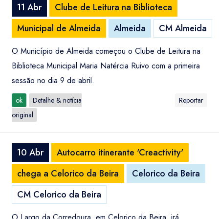
11 Abr
Clube de Leitura na Biblioteca
Municipal de Almeida
Almeida
CM Almeida
O Município de Almeida começou o Clube de Leitura na
Biblioteca Municipal Maria Natércia Ruivo com a primeira
sessão no dia 9 de abril.
ok
Detalhe & notícia
Reportar
original
10 Abr
Autocarro itinerante 'Creactivity'
chega a Celorico da Beira
Celorico da Beira
CM Celorico da Beira
O Largo da Corredoura, em Celorico da Beira, irá