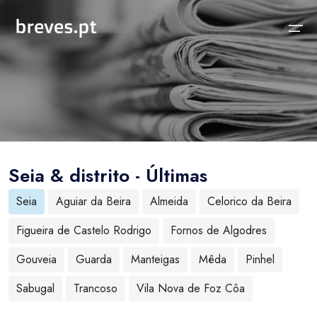
Início
Notícias
Sobre
Notícias
Locais
Projeto breves.pt
Seia & distrito - Últimas
Sobre
Concelhos Vizinhos
Funcionalidades
Seia
Aguiar da Beira
Almeida
Celorico da Beira
Distrito
As nossas Fontes
Figueira de Castelo Rodrigo
Fornos de Algodres
País
Perguntas Frequentes
Gouveia
Guarda
Manteigas
Mêda
Pinhel
Temas
Contactos
Sabugal
Trancoso
Vila Nova de Foz Côa