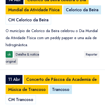
Mundial da Atividade Física
Celorico da Beira
CM Celorico da Beira
O município de Celorico da Beira celebrou o Dia Mundial
da Atividade Física com um peddy papper e uma aula de
hidroginástica.
ok
Detalhe & notícia
Reportar
original
11 Abr
Concerto de Páscoa da Academia de
Música de Trancoso
Trancoso
CM Trancoso