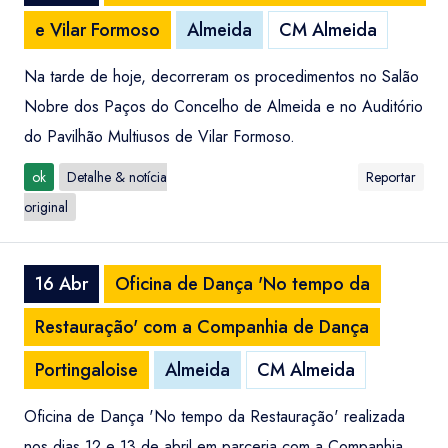
e Vilar Formoso
Almeida
CM Almeida
Na tarde de hoje, decorreram os procedimentos no Salão
Nobre dos Paços do Concelho de Almeida e no Auditório
do Pavilhão Multiusos de Vilar Formoso.
ok
Detalhe & notícia
Reportar
original
16 Abr
Oficina de Dança 'No tempo da
Restauração' com a Companhia de Dança
Portingaloise
Almeida
CM Almeida
Oficina de Dança 'No tempo da Restauração' realizada
nos dias 12 e 13 de abril em parceria com a Companhia