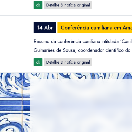
ok
Detalhe & notícia original
14 Abr
Conferência camiliana em Am
Resumo da conferência camiliana intitulada 'Cam
Guimarães de Sousa, coordenador científico do 
ok
Detalhe & notícia original