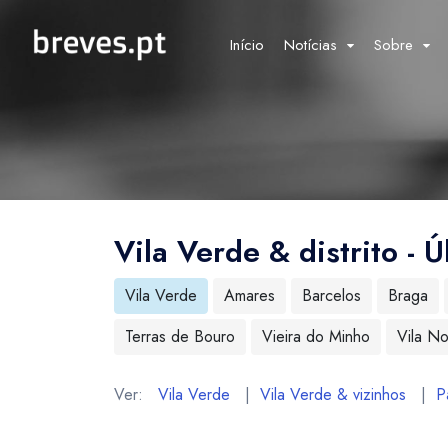
Início
Notícias
Sobre
Vila Verde & distrito - Ú
Vila Verde
Amares
Barcelos
Braga
Terras de Bouro
Vieira do Minho
Vila N
Ver:
Vila Verde
|
Vila Verde & vizinhos
|
P