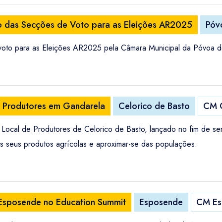
o das Secções de Voto para as Eleições AR2025
Póv
 voto para as Eleições AR2025 pela Câmara Municipal da Póvoa 
 Produtores em Gandarela
Celorico de Basto
CM C
ocal de Produtores de Celorico de Basto, lançado no fim de se
r os seus produtos agrícolas e aproximar-se das populações.
 Esposende no Education Summit
Esposende
CM Es