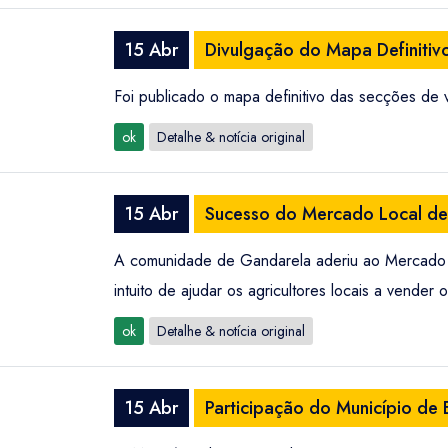
15 Abr
Divulgação do Mapa Definitiv
Foi publicado o mapa definitivo das secções de
ok
Detalhe & notícia original
15 Abr
Sucesso do Mercado Local de
A comunidade de Gandarela aderiu ao Mercado L
intuito de ajudar os agricultores locais a vende
ok
Detalhe & notícia original
15 Abr
Participação do Município de