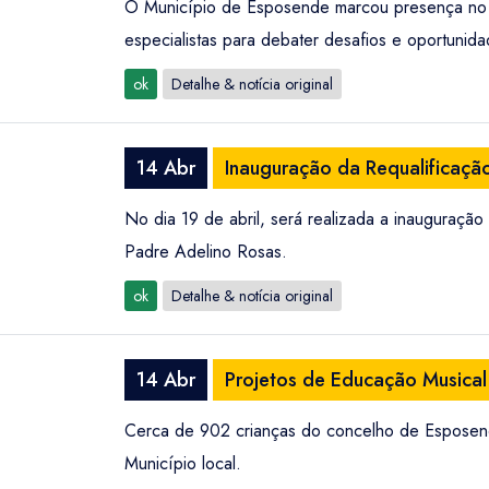
O Município de Esposende marcou presença no '
especialistas para debater desafios e oportunid
ok
Detalhe & notícia original
14 Abr
Inauguração da Requalificaçã
No dia 19 de abril, será realizada a inauguraç
Padre Adelino Rosas.
ok
Detalhe & notícia original
14 Abr
Projetos de Educação Musical
Cerca de 902 crianças do concelho de Esposende
Município local.