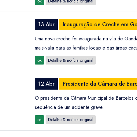
ok
Detalhe & notícia original
13 Abr
Inauguração de Creche em Ga
Uma nova creche foi inaugurada na vila de Gand
mais-valia para as famílias locais e das áreas ci
ok
Detalhe & notícia original
12 Abr
Presidente da Câmara de Barc
O presidente da Câmara Municipal de Barcelos d
sequência de um acidente grave.
ok
Detalhe & notícia original