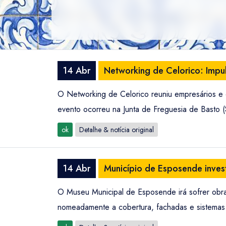
14 Abr
Networking de Celorico: Imp
O Networking de Celorico reuniu empresários e 
evento ocorreu na Junta de Freguesia de Basto (S
ok
Detalhe & notícia original
14 Abr
Município de Esposende inves
O Museu Municipal de Esposende irá sofrer obras 
nomeadamente a cobertura, fachadas e sistema