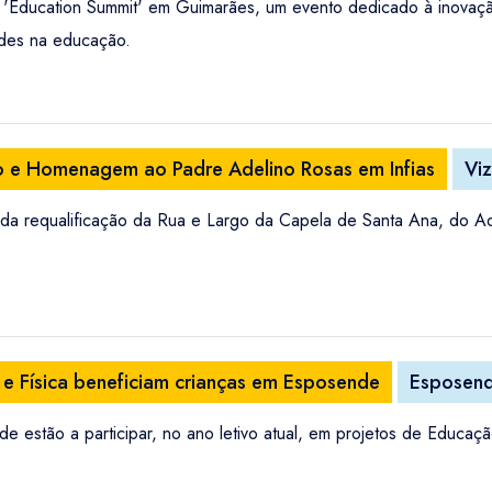
Education Summit' em Guimarães, um evento dedicado à inovaçã
ades na educação.
o e Homenagem ao Padre Adelino Rosas em Infias
Viz
ão da requalificação da Rua e Largo da Capela de Santa Ana, do 
 e Física beneficiam crianças em Esposende
Esposen
 estão a participar, no ano letivo atual, em projetos de Educaç