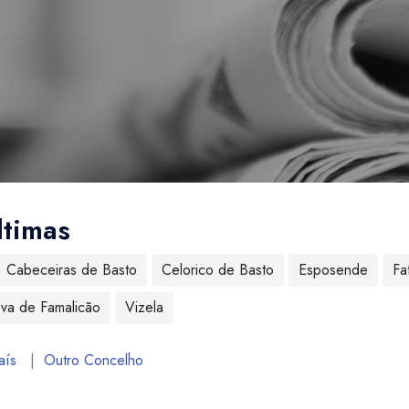
ltimas
Cabeceiras de Basto
Celorico de Basto
Esposende
Fa
ova de Famalicão
Vizela
aís
|
Outro Concelho