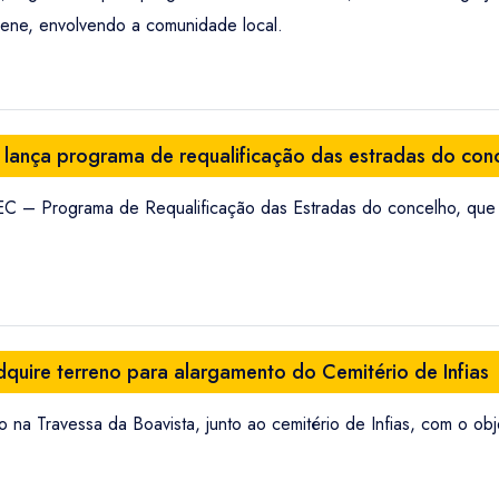
olene, envolvendo a comunidade local.
 lança programa de requalificação das estradas do con
REC – Programa de Requalificação das Estradas do concelho, qu
quire terreno para alargamento do Cemitério de Infias
 na Travessa da Boavista, junto ao cemitério de Infias, com o obj