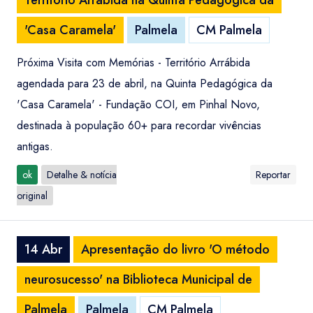
Território Arrábida na Quinta Pedagógica da
'Casa Caramela'
Palmela
CM Palmela
Próxima Visita com Memórias - Território Arrábida
agendada para 23 de abril, na Quinta Pedagógica da
'Casa Caramela' - Fundação COI, em Pinhal Novo,
destinada à população 60+ para recordar vivências
antigas.
ok
Detalhe & notícia
Reportar
original
14 Abr
Apresentação do livro 'O método
neurosucesso' na Biblioteca Municipal de
Palmela
Palmela
CM Palmela