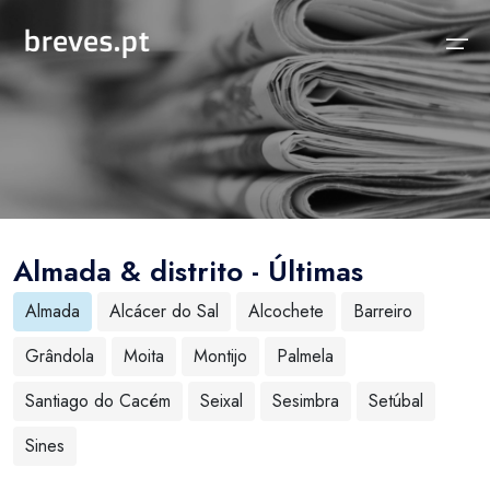
Início
Notícias
Sobre
Notícias
Locais
Projeto breves.pt
Almada & distrito - Últimas
Sobre
Concelhos Vizinhos
Funcionalidades
Almada
Alcácer do Sal
Alcochete
Barreiro
Distrito
As nossas Fontes
Grândola
Moita
Montijo
Palmela
País
Perguntas Frequentes
Santiago do Cacém
Seixal
Sesimbra
Setúbal
Temas
Contactos
Sines