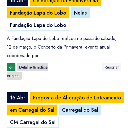
16 Abr
Celebração da Primavera na
Fundação Lapa do Lobo
Nelas
Fundação Lapa do Lobo
A Fundação Lapa do Lobo realizou no passado sábado,
12 de março, o Concerto da Primavera, evento anual
coordenado por...
ok
Detalhe & notícia
Reportar
original
16 Abr
Proposta de Alteração de Loteamento
em Carregal do Sal
Carregal do Sal
CM Carregal do Sal