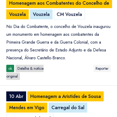
Homenagem aos Combatentes do Concelho de
Vouzela
Vouzela
CM Vouzela
No Dia do Combatente, o concelho de Vouzela inaugurou
um monumento em homenagem aos combatentes da
Primeira Grande Guerra e da Guerra Colonial, com a
presença do Secretário de Estado Adjunto e da Defesa
Nacional, Álvaro Castello-Branco.
ok
Detalhe & notícia
Reportar
original
10 Abr
Homenagem a Aristides de Sousa
Mendes em Vigo
Carregal do Sal