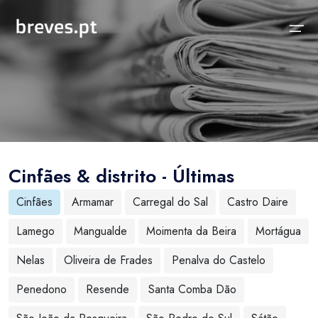
Início
Notícias
Sobre
Notícias
Locais
Projeto breves.pt
Cinfães & distrito - Últimas
Sobre
Concelhos Vizinhos
Funcionalidades
Cinfães
Armamar
Carregal do Sal
Castro Daire
Distrito
As nossas Fontes
Lamego
Mangualde
Moimenta da Beira
Mortágua
País
Perguntas Frequentes
Nelas
Oliveira de Frades
Penalva do Castelo
Temas
Contactos
Penedono
Resende
Santa Comba Dão