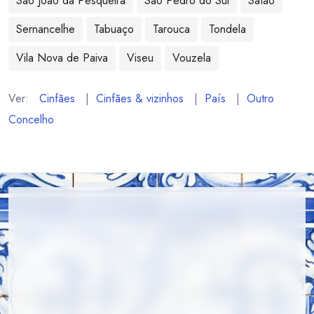
São João da Pesqueira
São Pedro do Sul
Sátão
Sernancelhe
Tabuaço
Tarouca
Tondela
Vila Nova de Paiva
Viseu
Vouzela
Ver:
Cinfães
|
Cinfães & vizinhos
|
País
|
Outro
Concelho