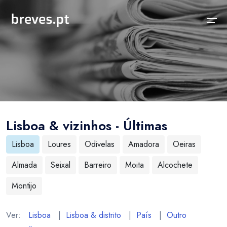
Início
Notícias
Sobre
Notícias
Locais
Projeto breves.pt
Lisboa & vizinhos - Últimas
Sobre
Concelhos Vizinhos
Funcionalidades
Lisboa
Loures
Odivelas
Amadora
Oeiras
Distrito
As nossas Fontes
Almada
Seixal
Barreiro
Moita
Alcochete
País
Perguntas Frequentes
Montijo
Temas
Contactos
Ver:
Lisboa
|
Lisboa & distrito
|
País
|
Outro