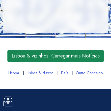
Lisboa & vizinhos: Carregar mais Notícias
Lisboa
|
Lisboa & distrito
|
País
|
Outro Concelho