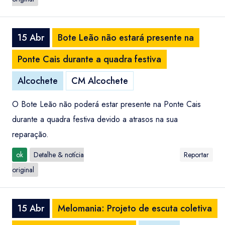
15 Abr
Bote Leão não estará presente na
Ponte Cais durante a quadra festiva
Alcochete
CM Alcochete
O Bote Leão não poderá estar presente na Ponte Cais
durante a quadra festiva devido a atrasos na sua
reparação.
ok
Detalhe & notícia
Reportar
original
15 Abr
Melomania: Projeto de escuta coletiva