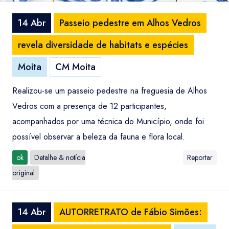
14 Abr
Passeio pedestre em Alhos Vedros
revela diversidade de habitats e espécies
Moita
CM Moita
Realizou-se um passeio pedestre na freguesia de Alhos
Vedros com a presença de 12 participantes,
acompanhados por uma técnica do Município, onde foi
possível observar a beleza da fauna e flora local.
ok
Detalhe & notícia
Reportar
original
14 Abr
AUTORRETRATO de Fábio Simões: