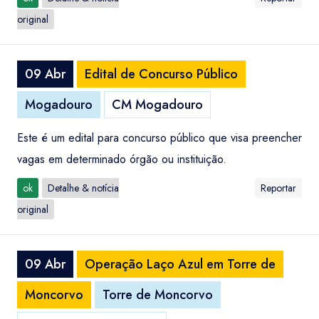
original
09 Abr
Edital de Concurso Público
Mogadouro
CM Mogadouro
Este é um edital para concurso público que visa preencher
vagas em determinado órgão ou instituição.
ok
Detalhe & notícia
Reportar
original
09 Abr
Operação Laço Azul em Torre de
Moncorvo
Torre de Moncorvo