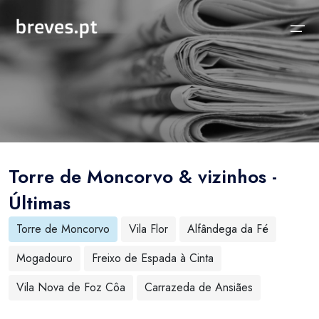
Início
Notícias
Sobre
Notícias
Locais
Projeto breves.pt
Torre de Moncorvo & vizinhos -
Sobre
Concelhos Vizinhos
Funcionalidades
Últimas
Distrito
As nossas Fontes
Torre de Moncorvo
Vila Flor
Alfândega da Fé
País
Perguntas Frequentes
Mogadouro
Freixo de Espada à Cinta
Temas
Contactos
Vila Nova de Foz Côa
Carrazeda de Ansiães