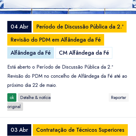
04 Abr
Período de Discussão Pública da 2.ª
Revisão do PDM em Alfândega da Fé
Alfândega da Fé
CM Alfândega da Fé
Está aberto o Período de Discussão Pública da 2.ª
Revisão do PDM no concelho de Alfândega da Fé até ao
próximo dia 22 de maio.
ok
Detalhe & notícia
Reportar
original
03 Abr
Contratação de Técnicos Superiores