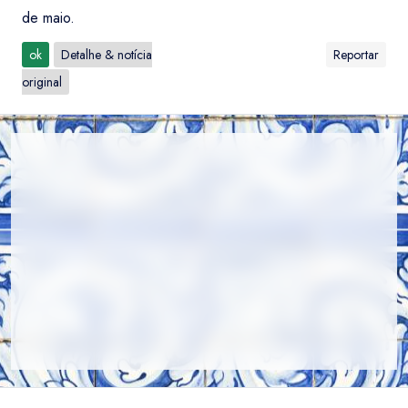
de maio.
ok
Detalhe & notícia
Reportar
original