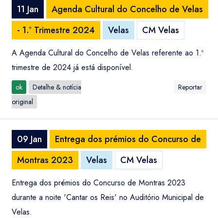
11 Jan
Agenda Cultural do Concelho de Velas
- 1.º Trimestre 2024
Velas
CM Velas
A Agenda Cultural do Concelho de Velas referente ao 1.º
trimestre de 2024 já está disponível.
ok
Detalhe & notícia
Reportar
original
09 Jan
Entrega dos prémios do Concurso de
Montras 2023
Velas
CM Velas
Entrega dos prémios do Concurso de Montras 2023
durante a noite 'Cantar os Reis' no Auditório Municipal de
Velas.