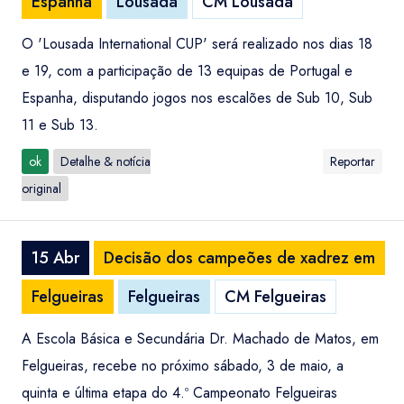
Espanha
Lousada
CM Lousada
O 'Lousada International CUP' será realizado nos dias 18
e 19, com a participação de 13 equipas de Portugal e
Espanha, disputando jogos nos escalões de Sub 10, Sub
11 e Sub 13.
ok
Detalhe & notícia
Reportar
original
15 Abr
Decisão dos campeões de xadrez em
Felgueiras
Felgueiras
CM Felgueiras
A Escola Básica e Secundária Dr. Machado de Matos, em
Felgueiras, recebe no próximo sábado, 3 de maio, a
quinta e última etapa do 4.º Campeonato Felgueiras