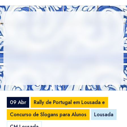
09 Abr
Rally de Portugal em Lousada e
Concurso de Slogans para Alunos
Lousada
CM Lousada