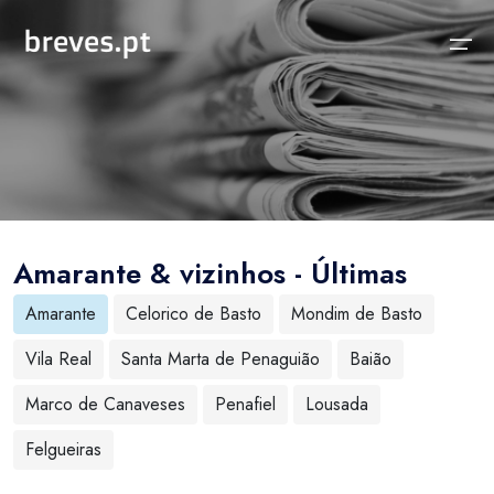
Início
Notícias
Sobre
Notícias
Locais
Projeto breves.pt
Amarante & vizinhos - Últimas
Sobre
Concelhos Vizinhos
Funcionalidades
Amarante
Celorico de Basto
Mondim de Basto
Distrito
As nossas Fontes
Vila Real
Santa Marta de Penaguião
Baião
País
Perguntas Frequentes
Marco de Canaveses
Penafiel
Lousada
Temas
Contactos
Felgueiras